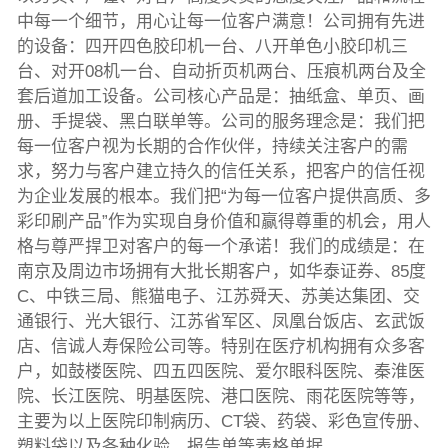
中每一个细节，用心让每一位客户满意！公司拥有先进
的设备：四开四色胶印机一台、八开单色小胶印机三
台、对开08机一台、自动折页机两台、压痕机两台及全
套后道加工设备。公司核心产品是：抽纸盒、单页、画
册、手提袋、黑白联单等。公司的服务理念是：我们把
每一位客户视为长期的合作伙伴，持续关注客户的需
求，努力与客户建立持久的信任关系，把客户的信任视
为企业发展的根本。我们把“为每一位客户提供高质、多
彩印刷产品”作为实现自身价值和赢得尊重的机会，用人
格与尊严捍卫对客户的每一个承诺！我们的成绩是：在
南京及周边市场拥有大批长期客户，如华泰证券、85度
C、中铁三局、熊猫电子、江苏舜天、苏美达集团、交
通银行、光大银行、江苏省军区、凤凰台饭店、玄武饭
店、信诚人寿保险公司等。特别在医疗机构拥有众多客
户，如鼓楼医院、四五四医院、爱尔眼科医院、秦淮医
院、长江医院、明基医院、港口医院、雨花医院等等，
主要为以上医院印制病历、CT袋、药袋、彩色宣传册、
塑料袋以及各种化验、报告单等表格单据。